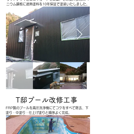
ニウム鋼板に遮熱塗料を10年保証で塗装いたしました。
T邸プール
​改修工事
​FRP製のプールを高圧洗浄機にてコケをすべて除去、下
塗り・中塗り・仕上げ塗りと順序よく完成。