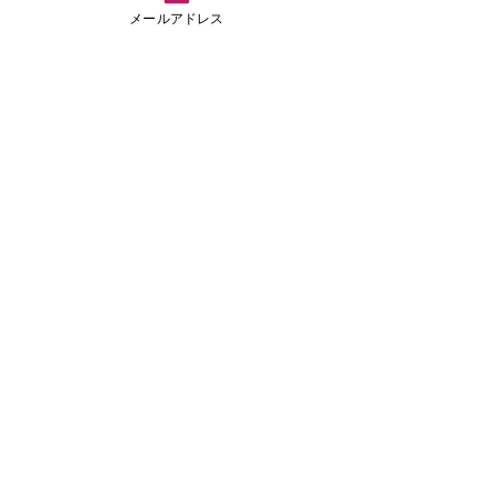
メールアドレス
T邸外構工事
​建物は大手ハウスメーカーにて建築、外構工事のみの受
注となりました、ブロック塀を積みフェンス、駐車場は
メッシュを引きコンクリート打設はけ引き仕げです。