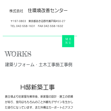
住環境改善センター
株式会社
​〒197-0803 東京都あきる野市瀬戸岡450-27
TEL
042-558-1631
FAX
042-558-1632
ME
NU
WORKS
建築リフォーム・土木工事施工事例
H邸新築工事
​施主様より旧家屋を解体後、新家屋の設計・施工の依頼
があり、室内はもちろんのこと外観もデザインを生かし
た造りになっています、また外構はカーポートとアスフ