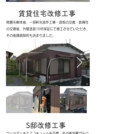
賃貸住宅
​改修工事
物置を解体後、一部軒先造作工事・波板の交換・鉄骨柱
の交換後、外壁塗装10年保証にて施工させていただき、
その後賃貸契約も決まりました。
S邸
​改修工事
​ウッドデッキとエコキュートを交換、その後外壁ガルバ